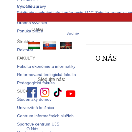
PROMÓCIE
Výročné správy
Privítanie spoluriaditeľa konferencie MAG Scholar organizova
Metodika
© Free
Joomla! 3 Modules
- by
VinaGecko.com
Úradná výveska
O Nás
Ponuka práce
Archív
Štruktúra
Rektorát
O NÁS
FAKULTY
Fakulta ekonómie a informatiky
Reformovaná teologická fakulta
Sledujte nás:
Pedagogická fakulta
SÚČASTI
Študentský domov
Univerzitná knižnica
Centrum informačných služieb
Športové centrum UJS
O Nás