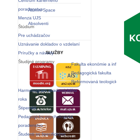
Centrum kariérneho
poradenstva
Alumni Space
Menza UJS
Absolventi
Štúdium
Pre uchádzačov
Uznávanie dokladov o vzdelaní
SLUŽBY
Príručky a návody
Študijné programy
Fakulta ekonómie a informatiky
Pedagogická fakulta
Reformovaná teologická fakulta
Harmonogram akademického
roka
Štipendiá
Pedagogicko-psychologické
poradenstvo
Študenti so špecifickými