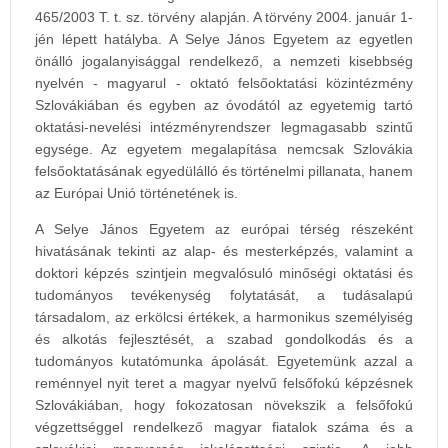
465/2003 T. t. sz. törvény alapján. A törvény 2004. január 1-
jén lépett hatályba. A Selye János Egyetem az egyetlen
önálló jogalanyisággal rendelkező, a nemzeti kisebbség
nyelvén - magyarul - oktató felsőoktatási közintézmény
Szlovákiában és egyben az óvodától az egyetemig tartó
oktatási-nevelési intézményrendszer legmagasabb szintű
egysége. Az egyetem megalapítása nemcsak Szlovákia
felsőoktatásának egyedülálló és történelmi pillanata, hanem
az Európai Unió történetének is.
A Selye János Egyetem az európai térség részeként
hivatásának tekinti az alap- és mesterképzés, valamint a
doktori képzés szintjein megvalósuló minőségi oktatási és
tudományos tevékenység folytatását, a tudásalapú
társadalom, az erkölcsi értékek, a harmonikus személyiség
és alkotás fejlesztését, a szabad gondolkodás és a
tudományos kutatómunka ápolását. Egyetemünk azzal a
reménnyel nyit teret a magyar nyelvű felsőfokú képzésnek
Szlovákiában, hogy fokozatosan növekszik a felsőfokú
végzettséggel rendelkező magyar fiatalok száma és a