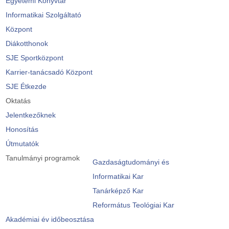
Egyetemi Könyvtár
Informatikai Szolgáltató
Központ
Diákotthonok
SJE Sportközpont
Karrier-tanácsadó Központ
SJE Étkezde
Oktatás
Jelentkezőknek
Honosítás
Útmutatók
Tanulmányi programok
Gazdaságtudományi és
Informatikai Kar
Tanárképző Kar
Református Teológiai Kar
Akadémiai év időbeosztása