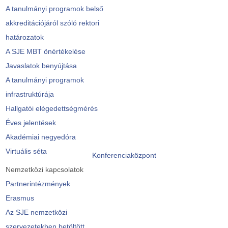
A tanulmányi programok belső
akkreditációjáról szóló rektori
határozatok
A SJE MBT önértékelése
Javaslatok benyújtása
A tanulmányi programok
infrastruktúrája
Hallgatói elégedettségmérés
Éves jelentések
Akadémiai negyedóra
Virtuális séta
Konferenciaközpont
Nemzetközi kapcsolatok
Partnerintézmények
Erasmus
Az SJE nemzetközi
szervezetekben betöltött