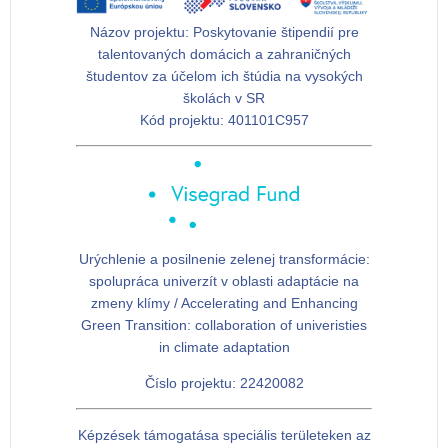
Názov projektu:
Poskytovanie štipendií pre
talentovaných domácich a zahraničných
študentov za účelom ich štúdia na vysokých
školách v SR
Kód projektu:
401101C957
Urýchlenie a posilnenie zelenej transformácie:
spolupráca univerzít v oblasti adaptácie na
zmeny klímy / Accelerating and Enhancing
Green Transition: collaboration of univeristies
in climate adaptation
Číslo projektu: 22420082
Képzések támogatása speciális területeken az