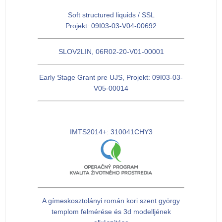
Soft structured liquids / SSL
Projekt: 09I03-03-V04-00692
SLOV2LIN, 06R02-20-V01-00001
Early Stage Grant pre UJS, Projekt: 09I03-03-
V05-00014
IMTS2014+: 310041CHY3
A gímeskosztolányi román kori szent györgy
templom felmérése és 3d modelljének