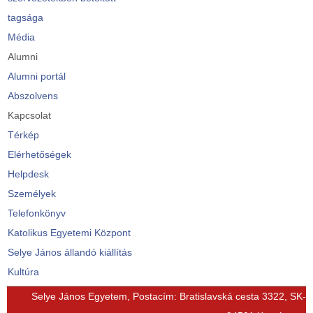
tagsága
Média
Alumni
Alumni portál
Abszolvens
Kapcsolat
Térkép
Elérhetőségek
Helpdesk
Személyek
Telefonkönyv
Katolikus Egyetemi Központ
Selye János állandó kiállítás
Kultúra
© Free
Joomla! 3 Modules
- by
VinaGecko.com
Selye János Egyetem, Postacím: Bratislavská cesta 3322, SK-