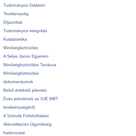
Tudományos Diákköri
Tevékenység
Díjazottak
Tudományos integritás
Kutatásetika
Minőségbiztosítás
A Selye János Egyetem
Minőségbiztosítási Tanácsa
Minőségbiztosítási
dokumentumok
Belső értékelő jelentés
Éves jelentések az SJE MBT
tevékénységéről
A Szlovák Felsőoktatási
Akkreditációs Ügynökség
határozatai