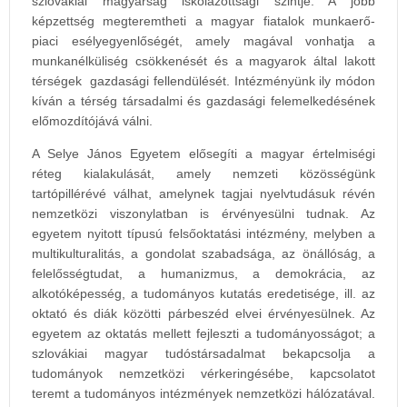
szlovákiai magyarság iskolázottsági szintje. A jobb
képzettség megteremtheti a magyar fiatalok munkaerő-
piaci esélyegyenlőségét, amely magával vonhatja a
munkanélküliség csökkenését és a magyarok által lakott
térségek gazdasági fellendülését. Intézményünk ily módon
kíván a térség társadalmi és gazdasági felemelkedésének
előmozdítójává válni.
A Selye János Egyetem elősegíti a magyar értelmiségi
réteg kialakulását, amely nemzeti közösségünk
tartópillérévé válhat, amelynek tagjai nyelvtudásuk révén
nemzetközi viszonylatban is érvényesülni tudnak. Az
egyetem nyitott típusú felsőoktatási intézmény, melyben a
multikulturalitás, a gondolat szabadsága, az önállóság, a
felelősségtudat, a humanizmus, a demokrácia, az
alkotóképesség, a tudományos kutatás eredetisége, ill. az
oktató és diák közötti párbeszéd elvei érvényesülnek. Az
egyetem az oktatás mellett fejleszti a tudományosságot; a
szlovákiai magyar tudóstársadalmat bekapcsolja a
tudományok nemzetközi vérkeringésébe, kapcsolatot
teremt a tudományos intézmények nemzetközi hálózatával.