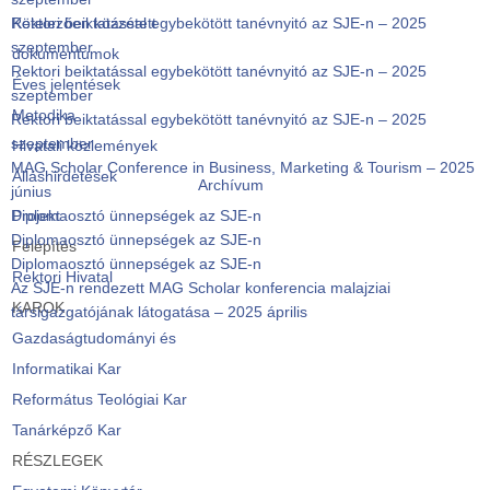
Rektori beiktatással egybekötött tanévnyitó az SJE-n – 2025
Kötelezően közzétett
szeptember
dokumentumok
Rektori beiktatással egybekötött tanévnyitó az SJE-n – 2025
Éves jelentések
szeptember
Metodika
Rektori beiktatással egybekötött tanévnyitó az SJE-n – 2025
szeptember
Hivatali közlemények
MAG Scholar Conference in Business, Marketing & Tourism – 2025
Álláshirdetések
Archívum
június
Diplomaosztó ünnepségek az SJE-n
Projekt
Diplomaosztó ünnepségek az SJE-n
Felépítés
Diplomaosztó ünnepségek az SJE-n
Rektori Hivatal
Az SJE-n rendezett MAG Scholar konferencia malajziai
KAROK
társigazgatójának látogatása – 2025 április
Gazdaságtudományi és
Informatikai Kar
Református Teológiai Kar
Tanárképző Kar
RÉSZLEGEK