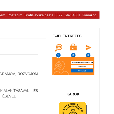
tem, Postacím: Bratislavská cesta 3322, SK-94501 Komárno
E-JELENTKEZÉS
OGRAMOV, ROZVOJOM
ALAKÍTÁSÁVAL ÉS
KAROK
ZTÉSÉVEL