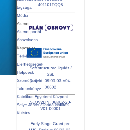
401101FQQ5
tagsága
Média
Alumni
Alumni portál
Abszolvens
Kapcsolat
Térkép
Elérhetőségek
Soft structured liquids /
Helpdesk
SSL
Személyek
Projekt: 09I03-03-V04-
00692
Telefonkönyv
Katolikus Egyetemi Központ
SLOV2LIN, 06R02-20-
Selye János állandó kiállítás
V01-00001
Kultúra
Early Stage Grant pre