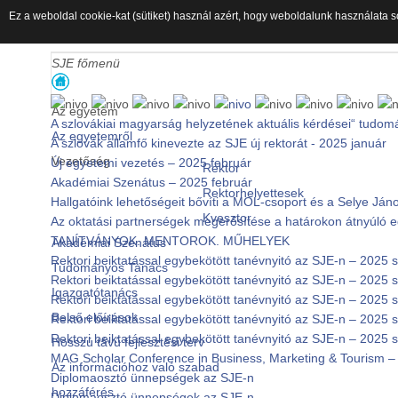
Ez a weboldal cookie-kat (sütiket) használ azért, hogy weboldalunk használata s
SJE főmenü
Az egyetem
A szlovákiai magyarság helyzetének aktuális kérdései“ tudom
Az egyetemről
A szlovák államfő kinevezte az SJE új rektorát - 2025 január
Vezetőség
Új egyetemi vezetés – 2025 február
Rektor
Akadémiai Szenátus – 2025 február
Rektorhelyettesek
Hallgatóink lehetőségeit bővíti a MOL-csoport és a Selye J
Kvesztor
Az oktatási partnerségek megerősítése a határokon átnyúló
TANÍTVÁNYOK. MENTOROK. MŰHELYEK
Akadémiai Szenátus
Rektori beiktatással egybekötött tanévnyitó az SJE-n – 2025
Tudományos Tanács
Rektori beiktatással egybekötött tanévnyitó az SJE-n – 2025
Igazgatótanács
Rektori beiktatással egybekötött tanévnyitó az SJE-n – 2025
Belső előírások
Rektori beiktatással egybekötött tanévnyitó az SJE-n – 2025
Rektori beiktatással egybekötött tanévnyitó az SJE-n – 2025
Hosszú távú fejlesztési terv
MAG Scholar Conference in Business, Marketing & Tourism – 
Az információhoz való szabad
Diplomaosztó ünnepségek az SJE-n
hozzáférés
Diplomaosztó ünnepségek az SJE-n