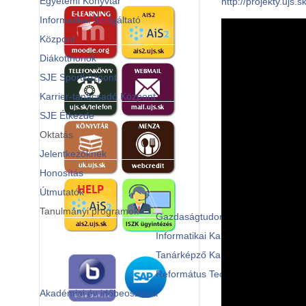
Egyetemi Könyvtár
http://projekty.ujs.sk
Informatikai Szolgáltató
Központ
Diákotthonok
SJE Sportközpont
Karrier-tanácsadó Központ
SJE Étkezde
Oktatás
Jelentkezőknek
Honosítás
Útmutatók
Tanulmányi programok
Gazdaságtudományi és
Informatikai Kar
Tanárképző Kar
Református Teológiai Kar
Akadémiai év időbeosztása