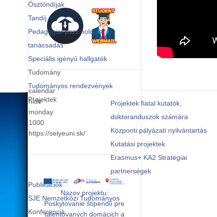
Ösztöndíjak
Tandíj
Pedagógiai-pszichológiai
tanácsadás
Speciális igényű hallgatók
Tudomány
Tudományos rendezvények
calendar
Projektek
hide
Projektek fiatal kutatók,
monday
doktoranduszok számára
1000
Központi pályázati nyilvántartás
https://selyeuni.sk/
Kutatási projektek
Erasmus+ KA2 Stratégiai
partnerségek
Publikációk
Názov projektu:
SJE Nemzetközi Tudományos
Poskytovanie štipendií pre
Konferencia
talentovaných domácich a