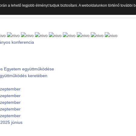
orán a lehető legjobb élményt tudjuk biztosítani. A weboldalunkon történő további
ányos konferencia
ános Egyetem együttműködése
 együttműködés keretében
 szeptember
 szeptember
 szeptember
 szeptember
 szeptember
2025 június