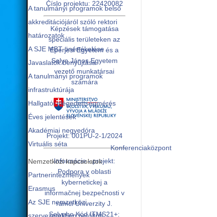
Číslo projektu: 22420082
A tanulmányi programok belső
akkreditációjáról szóló rektori
Képzések támogatása
határozatok
speciális területeken az
A SJE MBT önértékelése
Eperjesi Egyetem és a
Selye János Egyetem
Javaslatok benyújtása
vezető munkatársai
A tanulmányi programok
számára
infrastruktúrája
Hallgatói elégedettségmérés
Éves jelentések
Akadémiai negyedóra
Projekt: 001PU-2-1/2024
Virtuális séta
Konferenciaközpont
Informácie - projekt:
Nemzetközi kapcsolatok
Podpora v oblasti
Partnerintézmények
kybernetickej a
Erasmus
informačnej bezpečnosti v
Az SJE nemzetközi
rámci Univerzity J.
Selyeho Kód ITMS21+:
szervezetekben betöltött