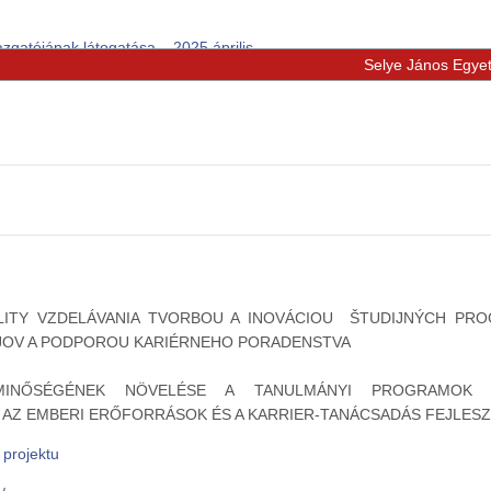
zgatójának látogatása – 2025 április
Selye János Egye
ALITY VZDELÁVANIA TVORBOU A INOVÁCIOU ŠTUDIJNÝCH PR
JOV A PODPOROU KARIÉRNEHO PORADENSTVA
INŐSÉGÉNEK NÖVELÉSE A TANULMÁNYI PROGRAMOK KI
, AZ EMBERI ERŐFORRÁSOK ÉS A KARRIER-TANÁCSADÁS FEJLES
 projektu