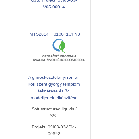
UJS, Projekt: 09I03-03-
V05-00014
IMTS2014+: 310041CHY3
A gímeskosztolányi román
kori szent györgy templom
felmérése és 3d
modelljének elkészítése
Soft structured liquids /
SSL
Projekt: 09I03-03-V04-
00692