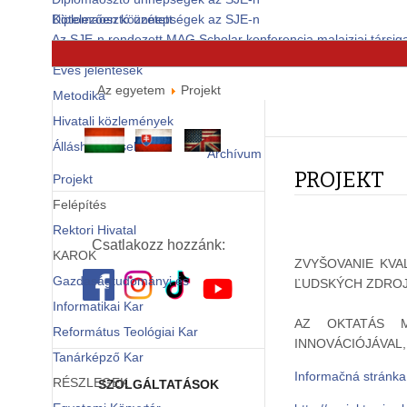
Diplomaosztó ünnepségek az SJE-n
Kötelezően közzétett
Az SJE-n rendezett MAG Scholar konferencia malajziai társiga
dokumentumok
© Free
Joomla! 3 Modules
- by
VinaGecko.com
Éves jelentések
Az egyetem
Projekt
Metodika
Hivatali közlemények
Álláshirdetések
Archívum
PROJEKT
Projekt
Felépítés
Rektori Hivatal
Csatlakozz hozzánk:
KAROK
ZVYŠOVANIE KV
Gazdaságtudományi és
ĽUDSKÝCH ZDRO
Informatikai Kar
AZ OKTATÁS M
Református Teológiai Kar
INNOVÁCIÓJÁVAL
Tanárképző Kar
Informačná stránka
RÉSZLEGEK
SZOLGÁLTATÁSOK