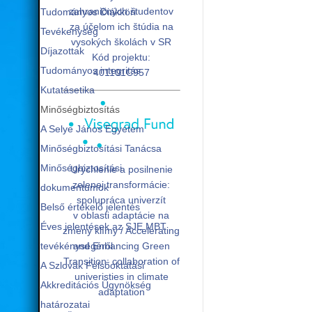
zahraničných študentov
Tudományos Diákköri
za účelom ich štúdia na
Tevékenység
vysokých školách v SR
Díjazottak
Kód projektu:
Tudományos integritás
401101C957
Kutatásetika
Minőségbiztosítás
A Selye János Egyetem
Minőségbiztosítási Tanácsa
Minőségbiztosítási
Urýchlenie a posilnenie
zelenej transformácie:
dokumentumok
spolupráca univerzít
Belső értékelő jelentés
v oblasti adaptácie na
Éves jelentések az SJE MBT
zmeny klímy / Accelerating
tevékénységéről
and Enhancing Green
Transition: collaboration of
A Szlovák Felsőoktatási
univeristies in climate
Akkreditációs Ügynökség
adaptation
határozatai