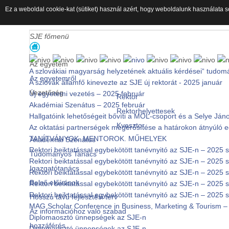
Ez a weboldal cookie-kat (sütiket) használ azért, hogy weboldalunk használata s
SJE főmenü
Az egyetem
A szlovákiai magyarság helyzetének aktuális kérdései“ tudom
Az egyetemről
A szlovák államfő kinevezte az SJE új rektorát - 2025 január
Vezetőség
Új egyetemi vezetés – 2025 február
Rektor
Akadémiai Szenátus – 2025 február
Rektorhelyettesek
Hallgatóink lehetőségeit bővíti a MOL-csoport és a Selye J
Kvesztor
Az oktatási partnerségek megerősítése a határokon átnyúló
TANÍTVÁNYOK. MENTOROK. MŰHELYEK
Akadémiai Szenátus
Rektori beiktatással egybekötött tanévnyitó az SJE-n – 2025
Tudományos Tanács
Rektori beiktatással egybekötött tanévnyitó az SJE-n – 2025
Igazgatótanács
Rektori beiktatással egybekötött tanévnyitó az SJE-n – 2025
Belső előírások
Rektori beiktatással egybekötött tanévnyitó az SJE-n – 2025
Rektori beiktatással egybekötött tanévnyitó az SJE-n – 2025
Hosszú távú fejlesztési terv
MAG Scholar Conference in Business, Marketing & Tourism – 
Az információhoz való szabad
Diplomaosztó ünnepségek az SJE-n
hozzáférés
Diplomaosztó ünnepségek az SJE-n