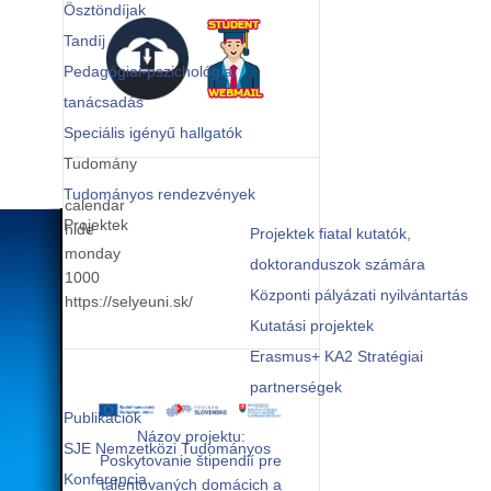
Rendezvény n
Ösztöndíjak
Rendezvény n
Web:
Tandíj
A rendezvény t
Szervező:
Szervező:
Pedagógiai-pszichológiai
2
Időpont:
A rendezvény t
tanácsadás
A rendezvény t
Rendezvény n
Speciális igényű hallgatók
Helyszín:
Időpont:
Időpont:
Tudomány
Szervező:
Felelős személ
Helyszín:
Tudományos rendezvények
Helyszín:
calendar
Projektek
hide
Projektek fiatal kutatók,
Kapcsolat:
Felelős személ
Felelős személ
monday
doktoranduszok számára
A rendezvény t
1000
Web:
Kapcsolat:
Kapcsolat:
Központi pályázati nyilvántartás
https://selyeuni.sk/
Kutatási projektek
Web:
Web:
Időpont:
Erasmus+ KA2 Stratégiai
Rendezvény n
partnerségek
Helyszín:
Publikációk
Szervező:
3
3
Názov projektu:
Felelős személ
SJE Nemzetközi Tudományos
Poskytovanie štipendií pre
A rendezvény t
Rendezvény n
Rendezvény n
Konferencia
Kapcsolat:
talentovaných domácich a