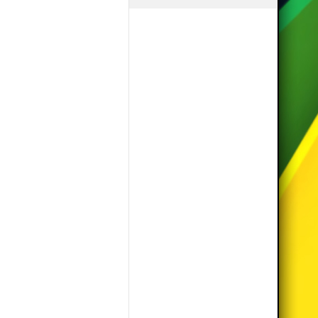
yos
jabáč
em
tia
ngol-nyelv-
etemisták,