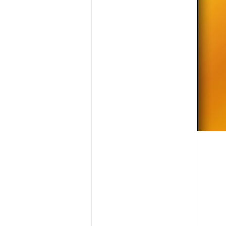
hler
nak
isebbség –
etemi oktató,