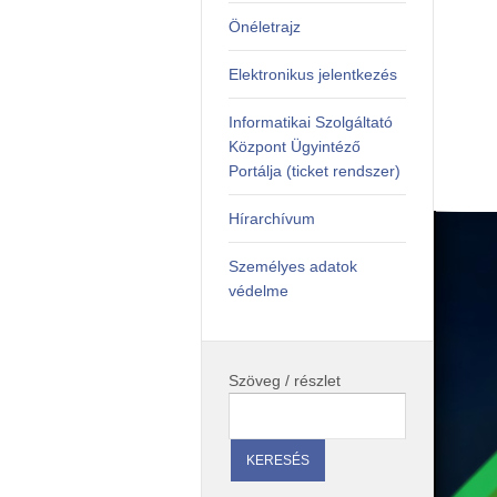
Önéletrajz
Elektronikus jelentkezés
Informatikai Szolgáltató
Központ Ügyintéző
anszéke,
Portálja (ticket rendszer)
a, PhD.
Hírarchívum
Személyes adatok
védelme
égek
Szöveg / részlet