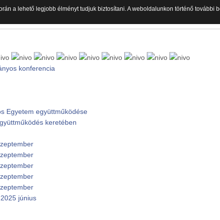
orán a lehető legjobb élményt tudjuk biztosítani. A weboldalunkon történő további
ányos konferencia
ános Egyetem együttműködése
 együttműködés keretében
 szeptember
 szeptember
 szeptember
 szeptember
 szeptember
2025 június