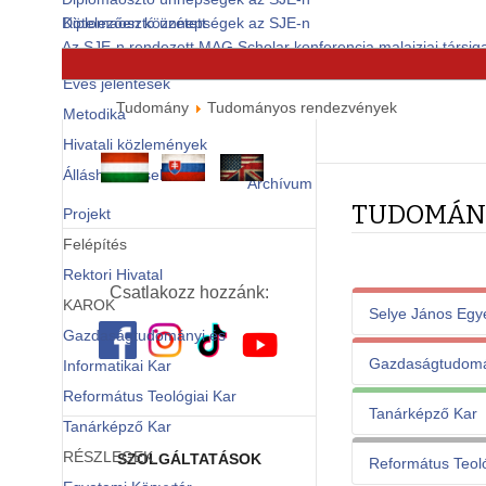
Diplomaosztó ünnepségek az SJE-n
Kötelezően közzétett
Az SJE-n rendezett MAG Scholar konferencia malajziai társiga
dokumentumok
© Free
Joomla! 3 Modules
- by
VinaGecko.com
Éves jelentések
Tudomány
Tudományos rendezvények
Metodika
Hivatali közlemények
Álláshirdetések
Archívum
TUDOMÁN
Projekt
Felépítés
Rektori Hivatal
Csatlakozz hozzánk:
KAROK
Selye János Egy
Gazdaságtudományi és
Gazdaságtudomán
Informatikai Kar
1
Református Teológiai Kar
Tanárképző Kar
Rendezvény n
Rendezvény n
Tanárképző Kar
RÉSZLEGEK
SZOLGÁLTATÁSOK
Református Teoló
Szervező:
1
Szervező: