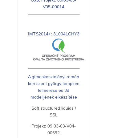
UJS, Projekt: 09I03-03-
A rendezvény t
6.
V05-00014
Időpont:
Rendezvény n
Szervező:
Helyszín:
Szervező:
IMTS2014+: 310041CHY3
A rendezvény t
Felelős személ
A rendezvény t
Időpont:
Kapcsolat:
Időpont:
Helyszín:
Web:
Helyszín:
A gímeskosztolányi román
Felelős személ
Felelős személ
kori szent györgy templom
felmérése és 3d
Kapcsolat:
Kapcsolat:
modelljének elkészítése
Web:
Web:
Soft structured liquids /
SSL
7.
Projekt: 09I03-03-V04-
7
00692
Rendezvény n