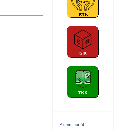
emutatása a
utatója
doc. RNDr.
, 945 01
en
nyok
tudományi
Alumni portál