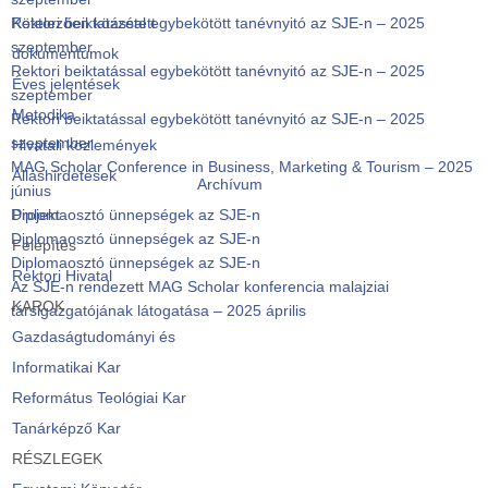
Rektori beiktatással egybekötött tanévnyitó az SJE-n – 2025
Kötelezően közzétett
szeptember
dokumentumok
Rektori beiktatással egybekötött tanévnyitó az SJE-n – 2025
Éves jelentések
szeptember
Metodika
Rektori beiktatással egybekötött tanévnyitó az SJE-n – 2025
szeptember
Hivatali közlemények
MAG Scholar Conference in Business, Marketing & Tourism – 2025
Álláshirdetések
Archívum
június
Diplomaosztó ünnepségek az SJE-n
Projekt
Diplomaosztó ünnepségek az SJE-n
Felépítés
Diplomaosztó ünnepségek az SJE-n
Rektori Hivatal
Az SJE-n rendezett MAG Scholar konferencia malajziai
KAROK
társigazgatójának látogatása – 2025 április
Gazdaságtudományi és
Informatikai Kar
Református Teológiai Kar
Tanárképző Kar
RÉSZLEGEK