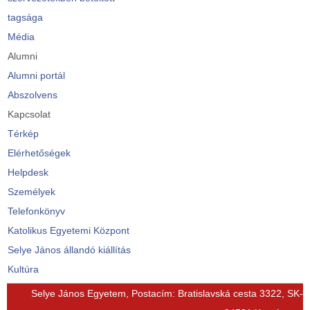
tagsága
Média
Alumni
Alumni portál
Abszolvens
Kapcsolat
Térkép
Elérhetőségek
Helpdesk
Személyek
Telefonkönyv
Katolikus Egyetemi Központ
Selye János állandó kiállítás
Kultúra
© Free
Joomla! 3 Modules
- by
VinaGecko.com
Selye János Egyetem, Postacím: Bratislavská cesta 3322, SK-