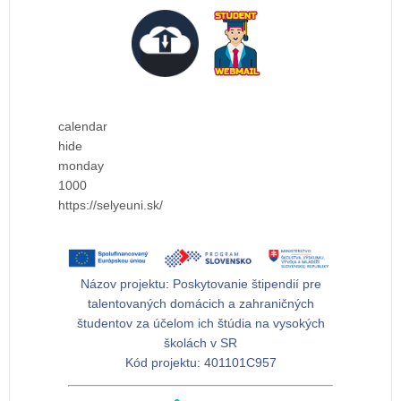
calendar
hide
monday
1000
https://selyeuni.sk/
Názov projektu:
Poskytovanie štipendií pre
talentovaných domácich a zahraničných
študentov za účelom ich štúdia na vysokých
školách v SR
Kód projektu:
401101C957