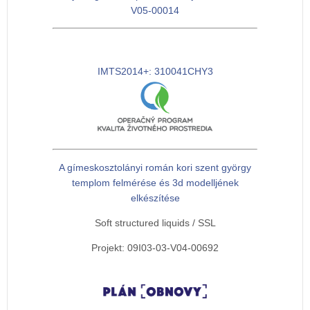
V05-00014
IMTS2014+: 310041CHY3
A gímeskosztolányi román kori szent györgy
templom felmérése és 3d modelljének
elkészítése
Soft structured liquids / SSL
Projekt: 09I03-03-V04-00692