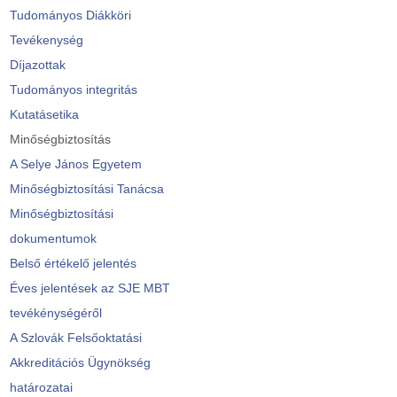
Tudományos Diákköri
Tevékenység
Díjazottak
Tudományos integritás
Kutatásetika
Minőségbiztosítás
A Selye János Egyetem
Minőségbiztosítási Tanácsa
Minőségbiztosítási
dokumentumok
Belső értékelő jelentés
Éves jelentések az SJE MBT
tevékénységéről
A Szlovák Felsőoktatási
Akkreditációs Ügynökség
határozatai