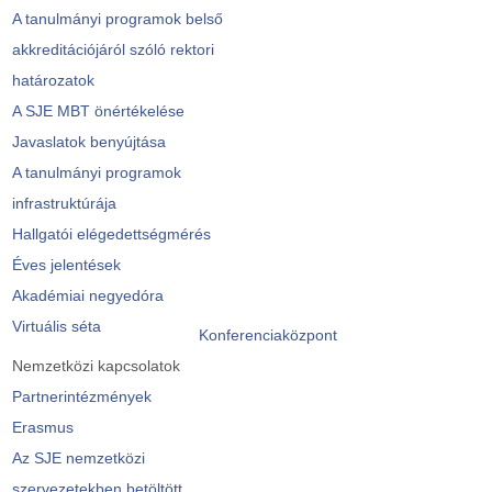
A tanulmányi programok belső
akkreditációjáról szóló rektori
határozatok
A SJE MBT önértékelése
Javaslatok benyújtása
A tanulmányi programok
infrastruktúrája
Hallgatói elégedettségmérés
Éves jelentések
Akadémiai negyedóra
Virtuális séta
Konferenciaközpont
Nemzetközi kapcsolatok
Partnerintézmények
Erasmus
Az SJE nemzetközi
szervezetekben betöltött