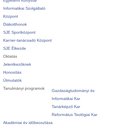
Egyetemi Könyvtár
Informatikai Szolgáltató
Központ
Diákotthonok
SJE Sportközpont
Karrier-tanácsadó Központ
SJE Étkezde
Oktatás
Jelentkezőknek
Honosítás
Útmutatók
Tanulmányi programok
Gazdaságtudományi és
Informatikai Kar
Tanárképző Kar
Református Teológiai Kar
Akadémiai év időbeosztása