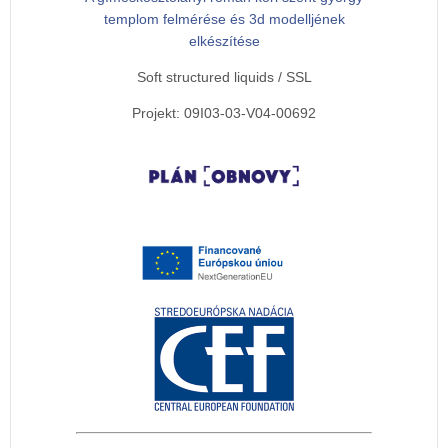
templom felmérése és 3d modelljének
elkészítése
Soft structured liquids / SSL
Projekt: 09I03-03-V04-00692