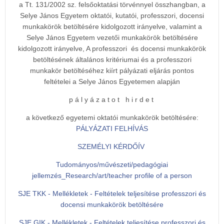
a Tt. 131/2002 sz. felsőoktatási törvénnyel összhangban, a
Selye János Egyetem oktatói, kutatói, professzori, docensi
munkakörök betöltésére kidolgozott irányelve, valamint a
Selye János Egyetem vezetői munkakörök betöltésére
kidolgozott irányelve, A professzori és docensi munkakörök
betöltésének általános kritériumai és a professzori
munkakör betöltéséhez kiírt pályázati eljárás pontos
feltételei a Selye János Egyetemen alapján
p á l y á z a t o t h i r d e t
a következő egyetemi oktatói munkakörök betöltésére:
PÁLYÁZATI FELHÍVÁS
SZEMÉLYI KÉRDŐÍV
Tudományos/művészeti/pedagógiai
jellemzés_Research/art/teacher profile of a person
SJE TKK - Mellékletek - Feltételek teljesítése professzori és
docensi munkakörök betöltésére
SJE GIK - Mellékletek - Feltételek teljesítése professzori és