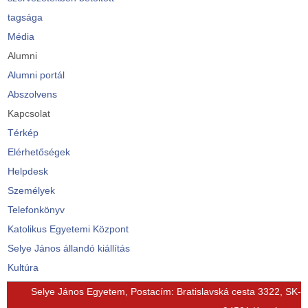
tagsága
Média
Alumni
Alumni portál
Abszolvens
Kapcsolat
Térkép
Elérhetőségek
Helpdesk
Személyek
Telefonkönyv
Katolikus Egyetemi Központ
Selye János állandó kiállítás
Kultúra
© Free
Joomla! 3 Modules
- by
VinaGecko.com
Selye János Egyetem, Postacím: Bratislavská cesta 3322, SK-