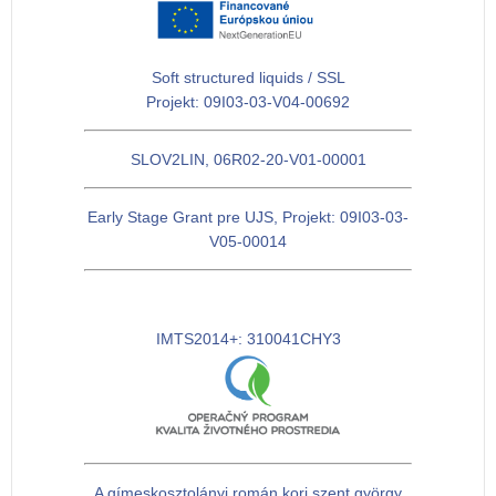
Soft structured liquids / SSL
Projekt: 09I03-03-V04-00692
SLOV2LIN, 06R02-20-V01-00001
Early Stage Grant pre UJS, Projekt: 09I03-03-
V05-00014
IMTS2014+: 310041CHY3
A gímeskosztolányi román kori szent györgy