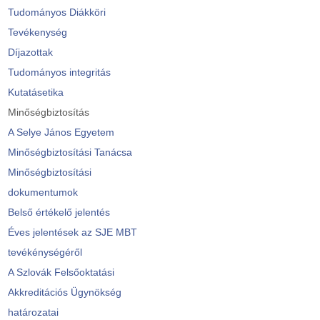
Tudományos Diákköri
Tevékenység
Díjazottak
Tudományos integritás
Kutatásetika
Minőségbiztosítás
A Selye János Egyetem
Minőségbiztosítási Tanácsa
Minőségbiztosítási
dokumentumok
Belső értékelő jelentés
Éves jelentések az SJE MBT
tevékénységéről
A Szlovák Felsőoktatási
Akkreditációs Ügynökség
határozatai