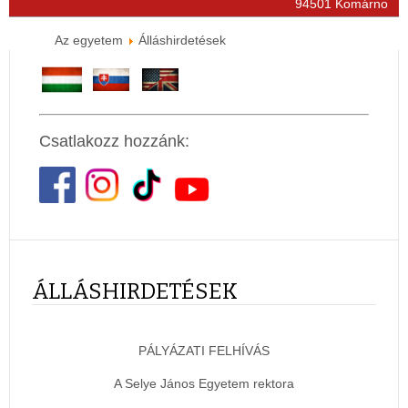
94501 Komárno
Az egyetem
Álláshirdetések
Csatlakozz hozzánk:
ÁLLÁSHIRDETÉSEK
PÁLYÁZATI FELHÍVÁS
A Selye János Egyetem rektora