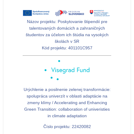
Názov projektu:
Poskytovanie štipendií pre
talentovaných domácich a zahraničných
študentov za účelom ich štúdia na vysokých
školách v SR
Kód projektu:
401101C957
Urýchlenie a posilnenie zelenej transformácie:
spolupráca univerzít v oblasti adaptácie na
zmeny klímy / Accelerating and Enhancing
Green Transition: collaboration of univeristies
in climate adaptation
Číslo projektu: 22420082