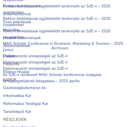
Rektori beiktatással egybekötött tanévnyitó az SJE-n – 2025
Kötelezően közzétett
szeptember
dokumentumok
Rektori beiktatással egybekötött tanévnyitó az SJE-n – 2025
Éves jelentések
szeptember
Metodika
Rektori beiktatással egybekötött tanévnyitó az SJE-n – 2025
szeptember
Hivatali közlemények
MAG Scholar Conference in Business, Marketing & Tourism – 2025
Álláshirdetések
Archívum
június
Diplomaosztó ünnepségek az SJE-n
Projekt
Diplomaosztó ünnepségek az SJE-n
Felépítés
Diplomaosztó ünnepségek az SJE-n
Rektori Hivatal
Az SJE-n rendezett MAG Scholar konferencia malajziai
KAROK
társigazgatójának látogatása – 2025 április
Gazdaságtudományi és
Informatikai Kar
Református Teológiai Kar
Tanárképző Kar
RÉSZLEGEK