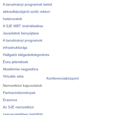
A tanulmányi programok belső
akkreditációjáról szóló rektori
határozatok
A SJE MBT önértékelése
Javaslatok benyújtása
A tanulmányi programok
infrastruktúrája
Hallgatói elégedettségmérés
Éves jelentések
Akadémiai negyedóra
Virtuális séta
Konferenciaközpont
Nemzetközi kapcsolatok
Partnerintézmények
Erasmus
Az SJE nemzetközi
szervezetekben betöltött