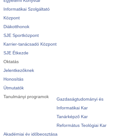
Egyetemi Könyvtár
Informatikai Szolgáltató
Központ
Diákotthonok
SJE Sportközpont
Karrier-tanácsadó Központ
SJE Étkezde
Oktatás
Jelentkezőknek
Honosítás
Útmutatók
Tanulmányi programok
Gazdaságtudományi és
Informatikai Kar
Tanárképző Kar
Református Teológiai Kar
Akadémiai év időbeosztása