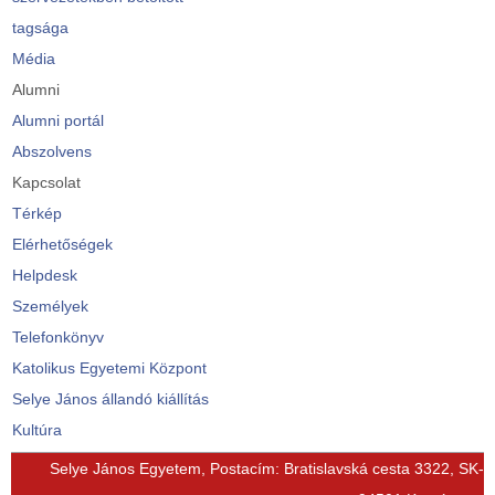
tagsága
Média
Alumni
Alumni portál
Abszolvens
Kapcsolat
Térkép
Elérhetőségek
Helpdesk
Személyek
Telefonkönyv
Katolikus Egyetemi Központ
Selye János állandó kiállítás
Kultúra
© Free
Joomla! 3 Modules
- by
VinaGecko.com
Selye János Egyetem, Postacím: Bratislavská cesta 3322, SK-