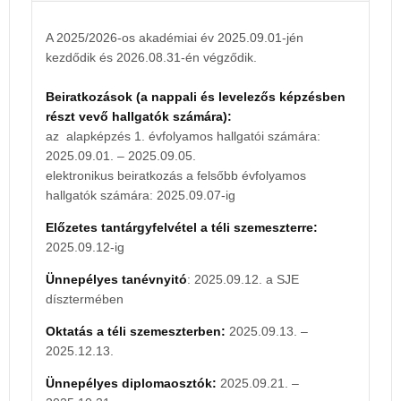
kezdődik és 2027.08.31-én végződik.
A 2025/2026-os akadémiai év 2025.09.01-jén
Beiratkozások (a nappali és levelező képzésben
kezdődik és 2026.08.31-én végződik.
részt vevő hallgatók számára):
az alapképzés 1. évfolyamos hallgatói számára:
Beiratkozások (a nappali és levelezős képzésben
2026.08.31. – 2026.09.04.
részt vevő hallgatók számára):
elektronikus beiratkozás a felsőbb évfolyamos
az alapképzés 1. évfolyamos hallgatói számára:
hallgatók számára: 2026.09.06-ig
2025.09.01. – 2025.09.05.
elektronikus beiratkozás a felsőbb évfolyamos
Tájékoztató hét:
hallgatók számára: 2025.09.07-ig
az alapképzés 1. évfolyamos hallgatói számára:
Előzetes tantárgyfelvétel a téli szemeszterre:
2026.08.31. – 2026.09.04.
2025.09.12-ig
Előzetes tantárgyfelvétel a téli szemeszterre:
Ünnepélyes tanévnyitó
: 2025.09.12. a SJE
2026.09.11-ig
dísztermében
Ünnepélyes tanévnyitó
: 2026.09.11. az SJE
Oktatás a téli szemeszterben:
2025.09.13. –
dísztermében
2025.12.13.
Oktatás a téli szemeszterben:
2026.09.12. –
Ünnepélyes diplomaosztók:
2025.09.21. –
2026.12.12.