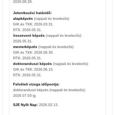
2026.08.28.
doktoranduszi képzés (nappali és levelezős):
2027.07.02-ig
Jelentkezési határidő:
alapképzés
(nappali és levelezős)
SJE Nyílt Nap:
2027.02.12.
GIK és TKK: 2026.03.31.
RTK: 2026.05.31.
összevont képzés
(nappali és levelezős):
2026.05.31.
mesterképzés
(nappali és levelezős)
GIK és TKK: 2026.06.30.
RTK: 2026.05.31.
doktoranduszi képzés
(nappali és levelezős)
GIK és TKK: 2026.06.15.
RTK: 2026.05.31.
Felvételi vizsga időpontja:
doktoranduszi képzés (nappali és levelezős):
2026.07.03-ig
SJE Nyílt Nap:
2026.02.13.