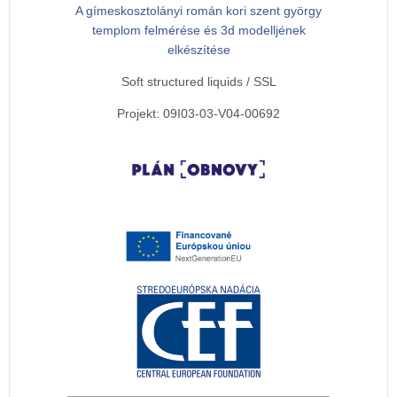
A gímeskosztolányi román kori szent györgy
templom felmérése és 3d modelljének
elkészítése
Soft structured liquids / SSL
Projekt: 09I03-03-V04-00692