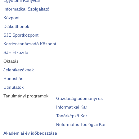
Egyetemi Könyvtár
Informatikai Szolgáltató
Központ
Diákotthonok
SJE Sportközpont
Karrier-tanácsadó Központ
SJE Étkezde
Oktatás
Jelentkezőknek
Honosítás
Útmutatók
Tanulmányi programok
Gazdaságtudományi és
Informatikai Kar
Tanárképző Kar
Református Teológiai Kar
Akadémiai év időbeosztása