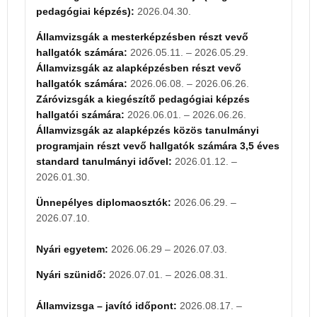
Államvizsgák az alapképzés
közös tanulmányi
pedagógiai képzés):
2026.04.30.
programjain részt vevő hallgatók számára 3,5 éves
standard tanulmányi idővel:
Államvizsgák a mesterképzésben részt vevő
2027.01.11. –
2027.01.29.
hallgatók számára:
2026.05.11. – 2026.05.29.
Államvizsgák az alapképzésben részt vevő
Ünnepélyes diplomaosztók:
2027.06.28. –
hallgatók számára:
2026.06.08. – 2026.06.26.
2027.07.09.
Záróvizsgák a kiegészítő pedagógiai képzés
hallgatói számára:
2026.06.01. – 2026.06.26.
Államvizsga – javító időpont:
2027.08.16. –
Államvizsgák az alapképzés
közös tanulmányi
2027.08.27.
programjain részt vevő hallgatók számára 3,5 éves
standard tanulmányi idővel:
2026.01.12. –
Jelentkezési határidő:
2026.01.30.
alapképzés
és összevont képzés
(nappali és
levelezős)
Ünnepélyes diplomaosztók:
2026.06.29. –
GIK és TKK: 2027.03.31.
2026.07.10.
RTK: 2027.06.30.
mesterképzés
(nappali és levelezős)
Nyári egyetem:
2026.06.29 – 2026.07.03.
GIK, TKK, RTK: 2027.06.30.
doktoranduszi képzés
Nyári szünidő:
2026.07.01. – 2026.08.31.
(nappali és levelezős)
GIK, TKK, RTK: 2027.06.15.
Államvizsga – javító időpont:
2026.08.17. –
Felvételi vizsga időpontja: