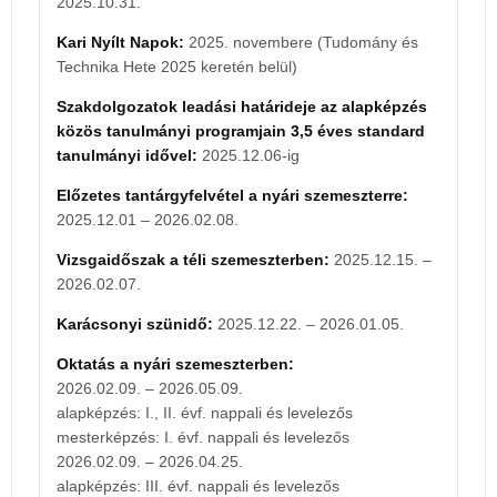
2025.10.31.
Ünnepélyes diplomaosztók:
2026.09.20. –
Kari Nyílt Napok:
2025. novembere (Tudomány és
2026.10.30.
Technika Hete 2025 keretén belül)
Szakdolgozatok leadási határideje az alapképzés
Szakdolgozatok leadási határideje az alapképzés
közös tanulmányi programjain 3,5 éves standard
közös tanulmányi programjain 3,5 éves standard
tanulmányi idővel:
2026.12.07-ig
tanulmányi idővel:
2025.12.06-ig
Előzetes tantárgyfelvétel a nyári szemeszterre:
Előzetes tantárgyfelvétel a nyári szemeszterre:
2026.11.30 – 2027.02.07.
2025.12.01 – 2026.02.08.
Vizsgaidőszak a téli szemeszterben:
2026.12.14. –
Vizsgaidőszak a téli szemeszterben:
2025.12.15. –
2027.02.06.
2026.02.07.
Oktatás a nyári szemeszterben:
Karácsonyi szünidő:
2025.12.22. – 2026.01.05.
2027.02.08. – 2027.05.08.
alapképzés: I., II. évf. nappali és levelezős
Oktatás a nyári szemeszterben:
mesterképzés: I. évf. nappali és levelezős
2026.02.09. – 2026.05.09.
2027.02.08. – 2027.04.24.
alapképzés: I., II. évf. nappali és levelezős
alapképzés: III. évf. nappali és levelezős
mesterképzés: I. évf. nappali és levelezős
2027.02.08. – 2027.03.27.
2026.02.09. – 2026.04.25.
mesterképzés: II. évf. nappali és levelezős
alapképzés: III. évf. nappali és levelezős