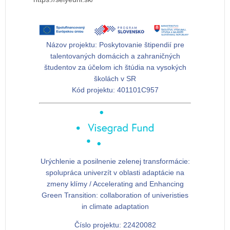
Názov projektu:
Poskytovanie štipendií pre
talentovaných domácich a zahraničných
študentov za účelom ich štúdia na vysokých
školách v SR
Kód projektu:
401101C957
Urýchlenie a posilnenie zelenej transformácie:
spolupráca univerzít v oblasti adaptácie na
zmeny klímy / Accelerating and Enhancing
Green Transition: collaboration of univeristies
in climate adaptation
Číslo projektu: 22420082