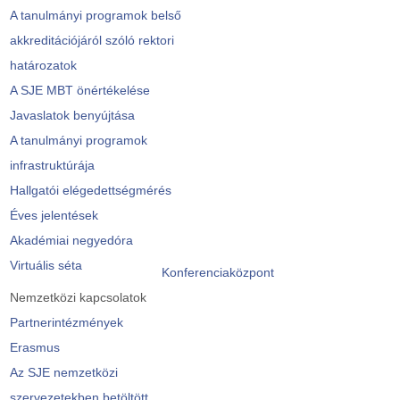
A tanulmányi programok belső
akkreditációjáról szóló rektori
határozatok
A SJE MBT önértékelése
Javaslatok benyújtása
A tanulmányi programok
infrastruktúrája
Hallgatói elégedettségmérés
Éves jelentések
Akadémiai negyedóra
Virtuális séta
Konferenciaközpont
Nemzetközi kapcsolatok
Partnerintézmények
Erasmus
Az SJE nemzetközi
szervezetekben betöltött