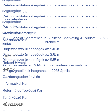
Rektori beiktatással egybekötött tanévnyitó az SJE-n – 2025
Kötelezően közzétett
szeptember
dokumentumok
Rektori beiktatással egybekötött tanévnyitó az SJE-n – 2025
Éves jelentések
szeptember
Metodika
Rektori beiktatással egybekötött tanévnyitó az SJE-n – 2025
szeptember
Hivatali közlemények
MAG Scholar Conference in Business, Marketing & Tourism – 2025
Álláshirdetések
Archívum
június
Diplomaosztó ünnepségek az SJE-n
Projekt
Diplomaosztó ünnepségek az SJE-n
Felépítés
Diplomaosztó ünnepségek az SJE-n
Rektori Hivatal
Az SJE-n rendezett MAG Scholar konferencia malajziai
KAROK
társigazgatójának látogatása – 2025 április
Gazdaságtudományi és
Informatikai Kar
Református Teológiai Kar
Tanárképző Kar
RÉSZLEGEK