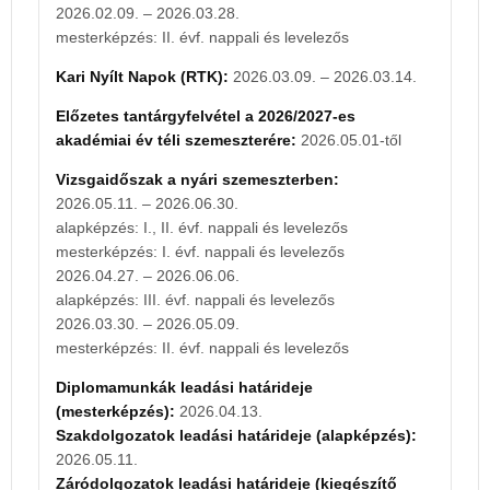
2026.02.09. – 2026.03.28.
Előzetes tantárgyfelvétel a 2027/2028-as
mesterképzés: II. évf. nappali és levelezős
akadémiai év téli szemeszterére:
2027.05.01-től
Kari Nyílt Napok (RTK):
2026.03.09. – 2026.03.14.
Vizsgaidőszak a nyári szemeszterben:
2027.05.10. – 2027.06.30.
Előzetes tantárgyfelvétel a 2026/2027-es
alapképzés: I., II. évf. nappali és levelezős
akadémiai év téli szemeszterére:
2026.05.01-től
mesterképzés: I. évf. nappali és levelezős
2027.04.26. – 2027.06.05.
Vizsgaidőszak a nyári szemeszterben:
alapképzés: III. évf. nappali és levelezős
2026.05.11. – 2026.06.30.
2027.03.29. – 2027.05.08.
alapképzés: I., II. évf. nappali és levelezős
mesterképzés: II. évf. nappali és levelezős
mesterképzés: I. évf. nappali és levelezős
2026.04.27. – 2026.06.06.
Diplomamunkák leadási határideje
alapképzés: III. évf. nappali és levelezős
(mesterképzés):
2027.04.12.
2026.03.30. – 2026.05.09.
Szakdolgozatok leadási határideje
(alapképzés):
mesterképzés: II. évf. nappali és levelezős
2027.05.10.
Diplomamunkák leadási határideje
Államvizsgák a mesterképzésben részt vevő
(mesterképzés):
2026.04.13.
hallgatók számára:
2027.05.10. – 2027.05.28.
Szakdolgozatok leadási határideje
(alapképzés):
Államvizsgák az alapképzésben részt vevő
2026.05.11.
hallgatók számára:
2027.06.07. – 2027.06.25.
Záródolgozatok leadási határideje (kiegészítő