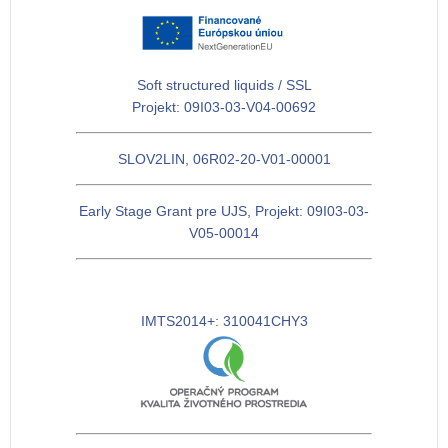
Soft structured liquids / SSL
Projekt: 09I03-03-V04-00692
SLOV2LIN, 06R02-20-V01-00001
Early Stage Grant pre UJS, Projekt: 09I03-03-
V05-00014
IMTS2014+: 310041CHY3