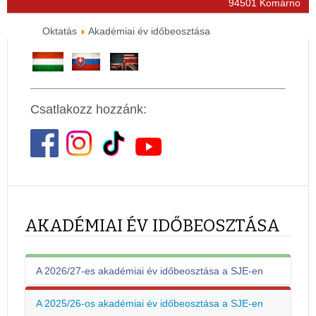
94501 Komárno
Oktatás
Akadémiai év időbeosztása
Csatlakozz hozzánk:
AKADÉMIAI ÉV IDŐBEOSZTÁSA
A 2026/27-es akadémiai év időbeosztása a SJE-en
A 2025/26-os akadémiai év időbeosztása a SJE-en
A 2026/2027-es akadémiai év 2026.09.01-jén