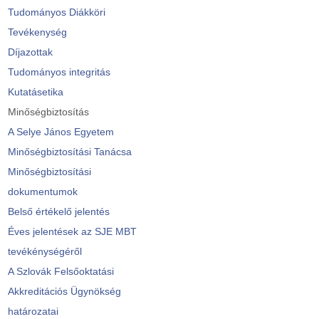
Tudományos Diákköri
Tevékenység
Díjazottak
Tudományos integritás
Kutatásetika
Minőségbiztosítás
A Selye János Egyetem
Minőségbiztosítási Tanácsa
Minőségbiztosítási
dokumentumok
Belső értékelő jelentés
Éves jelentések az SJE MBT
tevékénységéről
A Szlovák Felsőoktatási
Akkreditációs Ügynökség
határozatai