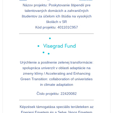
Názov projektu:
Poskytovanie štipendií pre
talentovaných domácich a zahraničných
študentov za účelom ich štúdia na vysokých
školách v SR
Kód projektu:
401101C957
Urýchlenie a posilnenie zelenej transformácie:
spolupráca univerzít v oblasti adaptácie na
zmeny klímy / Accelerating and Enhancing
Green Transition: collaboration of univeristies
in climate adaptation
Číslo projektu: 22420082
Képzések támogatása speciális területeken az
Eperjesi Egyetem és a Selye János Egyetem