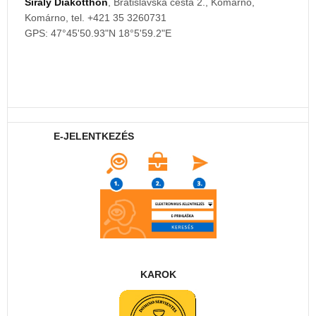
Sirály Diákotthon
, Bratislavská cesta 2., Komárno,
Komárno, tel. +421 35 3260731
GPS: 47°45'50.93"N 18°5'59.2"E
E-JELENTKEZÉS
KAROK