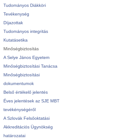
Tudományos Diákköri
Tevékenység
Díjazottak
Tudományos integritás
Kutatásetika
Minőségbiztosítás
A Selye János Egyetem
Minőségbiztosítási Tanácsa
Minőségbiztosítási
dokumentumok
Belső értékelő jelentés
Éves jelentések az SJE MBT
tevékénységéről
A Szlovák Felsőoktatási
Akkreditációs Ügynökség
határozatai