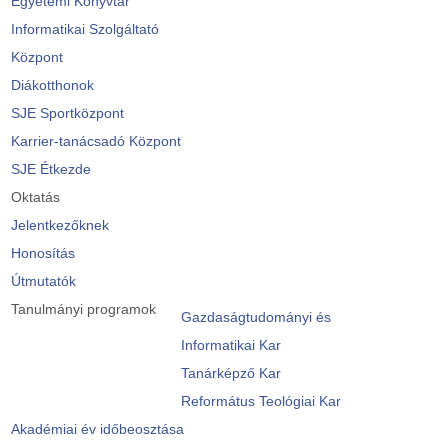
Egyetemi Könyvtár
Informatikai Szolgáltató
Központ
Diákotthonok
SJE Sportközpont
Karrier-tanácsadó Központ
SJE Étkezde
Oktatás
Jelentkezőknek
Honosítás
Útmutatók
Tanulmányi programok
Gazdaságtudományi és
Informatikai Kar
Tanárképző Kar
Református Teológiai Kar
Akadémiai év időbeosztása