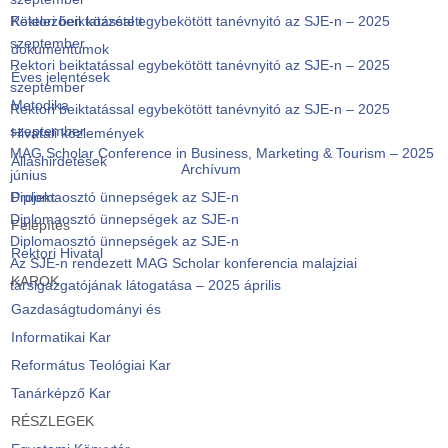
Rektori beiktatással egybekötött tanévnyitó az SJE-n – 2025
Kötelezően közzétett
szeptember
dokumentumok
Rektori beiktatással egybekötött tanévnyitó az SJE-n – 2025
Éves jelentések
szeptember
Metodika
Rektori beiktatással egybekötött tanévnyitó az SJE-n – 2025
szeptember
Hivatali közlemények
MAG Scholar Conference in Business, Marketing & Tourism – 2025
Álláshirdetések
Archívum
június
Diplomaosztó ünnepségek az SJE-n
Projekt
Diplomaosztó ünnepségek az SJE-n
Felépítés
Diplomaosztó ünnepségek az SJE-n
Rektori Hivatal
Az SJE-n rendezett MAG Scholar konferencia malajziai
KAROK
társigazgatójának látogatása – 2025 április
Gazdaságtudományi és
Informatikai Kar
Református Teológiai Kar
Tanárképző Kar
RÉSZLEGEK