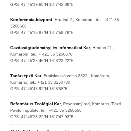
GPS: 47°45'19.65"N 18°7'42.88"E
Konferencia-központ
, Hradná 2., Komárom, tel.: +421 35
3260666
GPS: 47°45'15.87"N 18°7'59.76"E
Gazdaságtudományi és Informatikai Kar
, Hradná 21.,
Komárom, tel.: + 421 35 3260670
GPS: 47°45'25.46"N 18°8'23.22"E
Tanárképző Kar
, Bratislavská cesta 3322., Komárom,
Komárno, tel.: +421 35 3260730
GPS: 47°45'48.92"N 18°5'58"E
Református Teológiai Kar
, Pevnostný rad, Komárno, Tiszti
Pavilon épülete, tel.: +421 35 3260656
GPS: 47°45'23.22"N 18°7'47.93"E