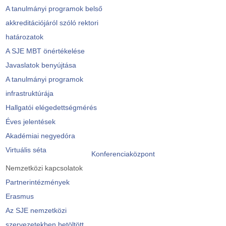
A tanulmányi programok belső
akkreditációjáról szóló rektori
határozatok
A SJE MBT önértékelése
Javaslatok benyújtása
A tanulmányi programok
infrastruktúrája
Hallgatói elégedettségmérés
Éves jelentések
Akadémiai negyedóra
Virtuális séta
Konferenciaközpont
Nemzetközi kapcsolatok
Partnerintézmények
Erasmus
Az SJE nemzetközi
szervezetekben betöltött