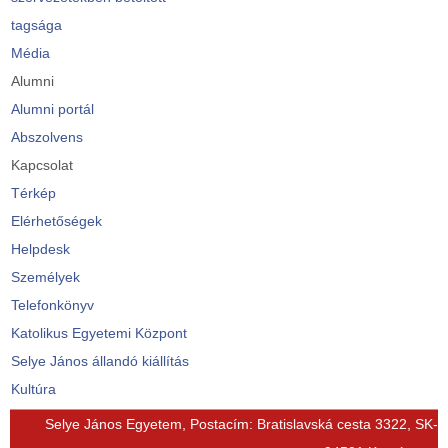
tagsága
Média
Alumni
Alumni portál
Abszolvens
Kapcsolat
Térkép
Elérhetőségek
Helpdesk
Személyek
Telefonkönyv
Katolikus Egyetemi Központ
Selye János állandó kiállítás
Kultúra
© Free
Joomla! 3 Modules
- by
VinaGecko.com
Selye János Egyetem, Postacím: Bratislavská cesta 3322, SK-