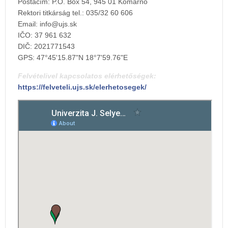
Postacím: P.O. Box 54, 945 01 Komárno
Rektori titkárság tel.: 035/32 60 606
Email:
IČO: 37 961 632
DIČ: 2021771543
GPS: 47°45'15.87"N 18°7'59.76"E
Felvételivel kapcsolatos elérhetőségek:
https://felveteli.ujs.sk/elerhetosegek/