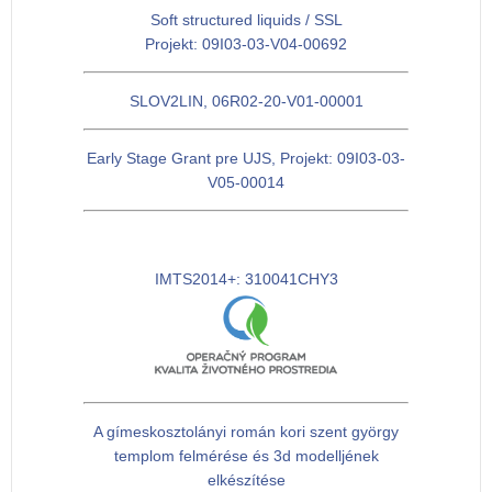
Soft structured liquids / SSL
Projekt: 09I03-03-V04-00692
SLOV2LIN, 06R02-20-V01-00001
Early Stage Grant pre UJS, Projekt: 09I03-03-
V05-00014
IMTS2014+: 310041CHY3
A gímeskosztolányi román kori szent györgy
templom felmérése és 3d modelljének
elkészítése