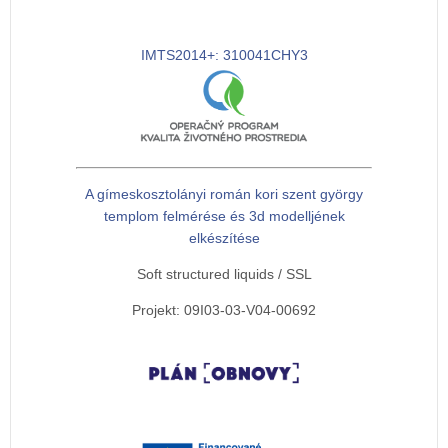
IMTS2014+: 310041CHY3
A gímeskosztolányi román kori szent györgy
templom felmérése és 3d modelljének
elkészítése
Soft structured liquids / SSL
Projekt: 09I03-03-V04-00692