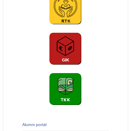
Böngészők beállításai
(IE)
(Chrome)
(Firefox)
Teremfoglalás
Kollégiumi szerződés nyomtatása
Új üzenetek karbantartása
Jelenléti ív nyomtatása
Dokumentumok az AIS-ban
E-mail küldés az AIS-ból
Alumni portál