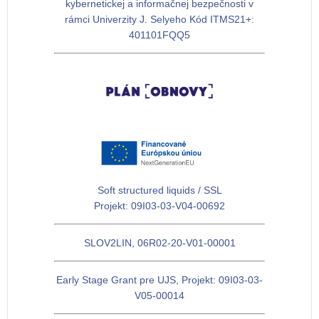
kybernetickej a informačnej bezpečnosti v
rámci Univerzity J. Selyeho Kód ITMS21+:
401101FQQ5
Soft structured liquids / SSL
Projekt: 09I03-03-V04-00692
SLOV2LIN, 06R02-20-V01-00001
Early Stage Grant pre UJS, Projekt: 09I03-03-
V05-00014