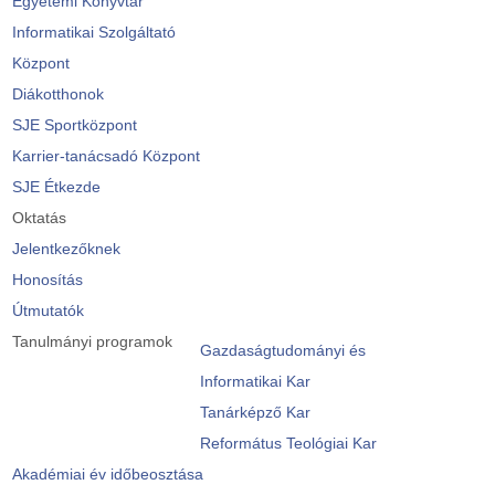
Egyetemi Könyvtár
Informatikai Szolgáltató
Központ
Diákotthonok
SJE Sportközpont
Karrier-tanácsadó Központ
SJE Étkezde
Oktatás
Jelentkezőknek
Honosítás
Útmutatók
Tanulmányi programok
Gazdaságtudományi és
Informatikai Kar
Tanárképző Kar
Református Teológiai Kar
Akadémiai év időbeosztása