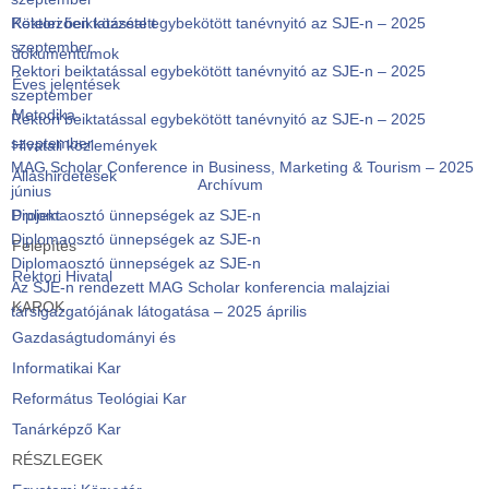
Rektori beiktatással egybekötött tanévnyitó az SJE-n – 2025
Kötelezően közzétett
szeptember
dokumentumok
Rektori beiktatással egybekötött tanévnyitó az SJE-n – 2025
Éves jelentések
szeptember
Metodika
Rektori beiktatással egybekötött tanévnyitó az SJE-n – 2025
szeptember
Hivatali közlemények
MAG Scholar Conference in Business, Marketing & Tourism – 2025
Álláshirdetések
Archívum
június
Diplomaosztó ünnepségek az SJE-n
Projekt
Diplomaosztó ünnepségek az SJE-n
Felépítés
Diplomaosztó ünnepségek az SJE-n
Rektori Hivatal
Az SJE-n rendezett MAG Scholar konferencia malajziai
KAROK
társigazgatójának látogatása – 2025 április
Gazdaságtudományi és
Informatikai Kar
Református Teológiai Kar
Tanárképző Kar
RÉSZLEGEK