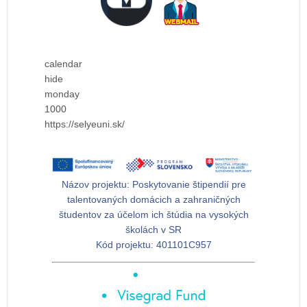
calendar
hide
monday
1000
https://selyeuni.sk/
Názov projektu:
Poskytovanie štipendií pre
talentovaných domácich a zahraničných
študentov za účelom ich štúdia na vysokých
školách v SR
Kód projektu:
401101C957