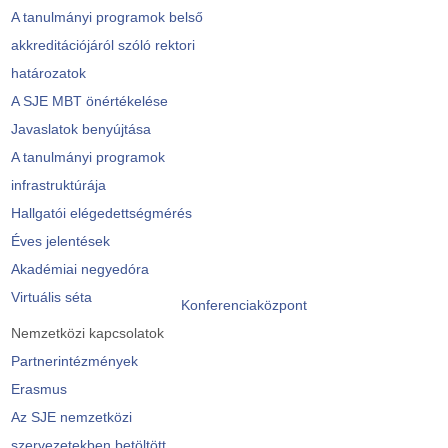
A tanulmányi programok belső
akkreditációjáról szóló rektori
határozatok
A SJE MBT önértékelése
Javaslatok benyújtása
A tanulmányi programok
infrastruktúrája
Hallgatói elégedettségmérés
Éves jelentések
Akadémiai negyedóra
Virtuális séta
Konferenciaközpont
Nemzetközi kapcsolatok
Partnerintézmények
Erasmus
Az SJE nemzetközi
szervezetekben betöltött