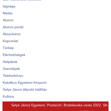
tagsága
Média
Alumni
Alumni portál
Abszolvens
Kapcsolat
Térkép
Elérhetőségek
Helpdesk
Személyek
Telefonkönyv
Katolikus Egyetemi Központ
Selye János állandó kiállítás
Kultúra
© Free
Joomla! 3 Modules
- by
VinaGecko.com
Selye János Egyetem, Postacím: Bratislavská cesta 3322, SK-