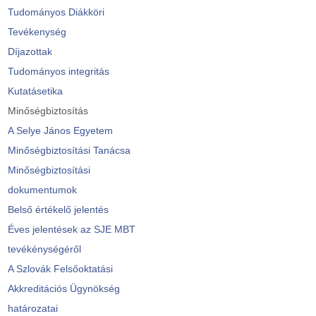
Tudományos Diákköri
Tevékenység
Díjazottak
Tudományos integritás
Kutatásetika
Minőségbiztosítás
A Selye János Egyetem
Minőségbiztosítási Tanácsa
Minőségbiztosítási
dokumentumok
Belső értékelő jelentés
Éves jelentések az SJE MBT
tevékénységéről
A Szlovák Felsőoktatási
Akkreditációs Ügynökség
határozatai